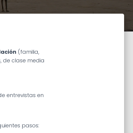
lación
(familia,
s, de clase media
de entrevistas en
guientes pasos: