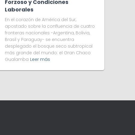
Forzoso y Condiciones
Laborales
En el corazón de América del Sur,
apostado sobre la confluencia de cuatro
fronteras nacionales -Argentina, Bolivia,
Brasil y Paraguay- se encuentra
desplegado el bosque seco subtropical
más grande del mundo: el Gran Chaco
Gualamba
Leer más