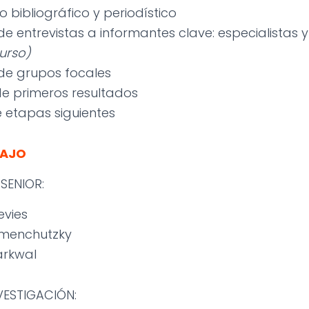
 bibliográfico y periodístico
de entrevistas a informantes clave: especialistas y
urso)
 de grupos focales
e primeros resultados
e etapas siguientes
BAJO
SENIOR:
evies
Kremenchutzky
arkwal
VESTIGACIÓN: