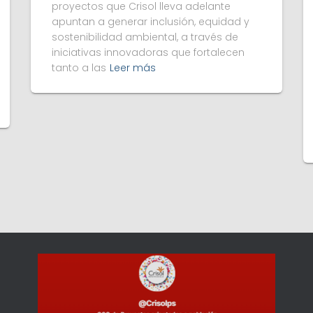
proyectos que Crisol lleva adelante
apuntan a generar inclusión, equidad y
sostenibilidad ambiental, a través de
iniciativas innovadoras que fortalecen
tanto a las
Leer más