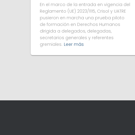
En el marco de la entrada en vigencia del
Reglamento (UE) 2023/1115, Crisol y UATRE
pusieron en marcha una prueba piloto
de formación en Derechos Humanos
dirigida a delegados, delegadas,
secretarios generales y referentes
gremiales.
Leer más