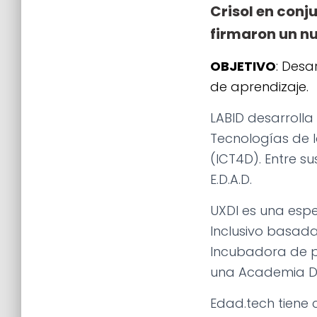
Crisol en conj
firmaron un n
OBJETIVO
: Desa
de aprendizaje.
LABID desarrolla
Tecnologías de 
(ICT4D). Entre s
E.D.A.D.
UXDI es una espe
Inclusivo basada
Incubadora de pr
una Academia Dig
Edad.tech tiene c