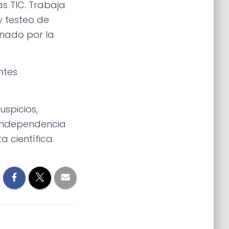
s TIC. Trabaja
y testeo de
inado por la
ntes
uspicios,
 independencia
a científica.